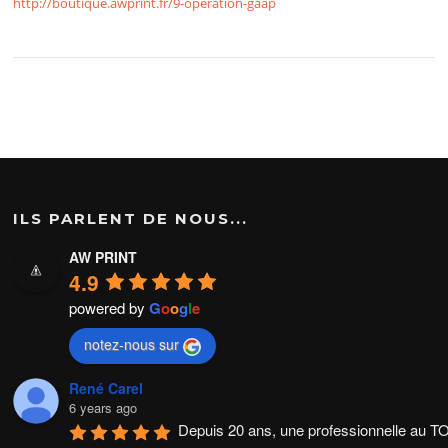
http://boutique.awprint.fr/9-operation-gaap
ILS PARLENT DE NOUS...
AW PRINT
4.9
powered by
G
o
o
g
l
e
notez-nous sur
René Carel
6 years ago
Depuis 20 ans, une professionnelle au TOP