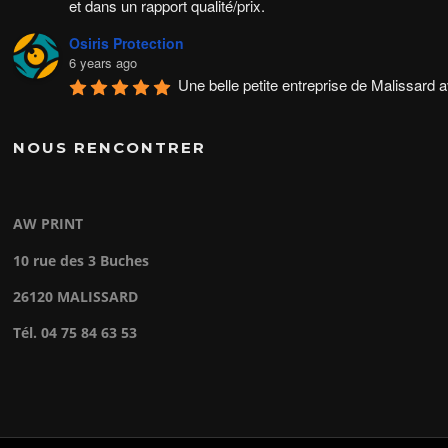
et dans un rapport qualité/prix.
Osiris Protection
6 years ago
Une belle petite entreprise de Malissard a
avons plaisir à travailler.
Madame à la création et Monsieur à la production, ils sont e
NOUS RENCONTRER
rapides 
VOLLE SANDRINE
6 years ago
AW PRINT
Un grand merci pour ce travail soigné et de
Une équipe de professionnels à votre écoute. Je les conse
10 rue des 3 Buches
Avis suivants
26120 MALISSARD
Tél. 04 75 84 63 53